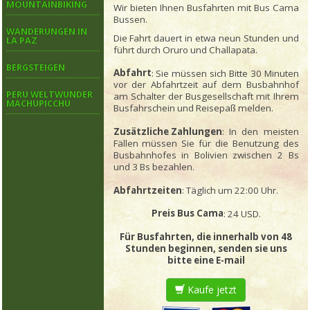
MOUNTAINBIKING
Wir bieten Ihnen Busfahrten mit Bus Cama
Bussen.
WANDERUNGEN IN
Die Fahrt dauert in etwa neun Stunden und
LA PAZ
führt durch Oruro und Challapata.
BERGSTEIGEN
Abfahrt
: Sie müssen sich Bitte 30 Minuten
vor der Abfahrtzeit auf dem Busbahnhof
PERU WELTWUNDER
am Schalter der Busgesellschaft mit Ihrem
MACHUPICCHU
Busfahrschein und Reisepaß melden.
Zusätzliche Zahlungen
: In den meisten
Fällen müssen Sie für die Benutzung des
Busbahnhofes in Bolivien zwischen 2 Bs
und 3 Bs bezahlen.
Abfahrtzeiten
: Täglich um 22:00 Uhr.
Preis Bus Cama
: 24 USD.
Für Busfahrten, die innerhalb von 48
Stunden beginnen, senden sie uns
bitte eine E-mail
Kaufe jetzt