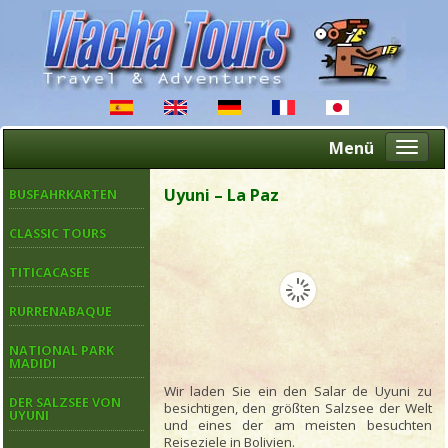
Menü
Altern
naveg
Uyuni – La Paz
BUSFAHRKARTEN
CLASSIC TOURS
TITICACASEE
RURRENABAQUE
NATIONAL PARK
MADIDI
Wir laden Sie ein den Salar de Uyuni zu
DER SALZSEE VON
besichtigen, den größten Salzsee der Welt
UYUNI
und eines der am meisten besuchten
Reiseziele in Bolivien.