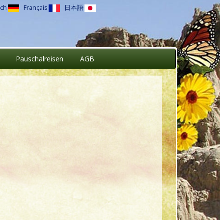
ch
Français
日本語
Pauschalreisen
AGB