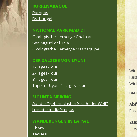
RURRENABAQUE
Pampas
Dschungel
NATIONAL PARK MADIDI
Ökologische Herberge Chalalan
San Miguel del Bala
Ökologische Herberge Mashaquipe
DER SALZSEE VON UYUNI
1-Tages-Tour
Wir
2-Tages-Tour
Reis
3-Tages-Tour
Wir
Tupiza – Uyuni 4-Tages-Tour
Die 
MOUNTAINBIKING
Auf der "gefährlichsten Straße der Welt"
Abf
hinunter in die Yungas
Bus
WANDERUNGEN IN LA PAZ
Zus
Choro
3 B
Taquesi