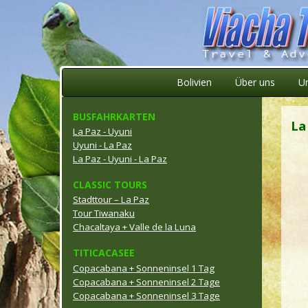
Bolivien
Über uns
U
BUSFAHRKARTEN
La
La Paz - Uyuni
Uyuni - La Paz
La Paz - Uyuni - La Paz
CLASSIC TOURS
Stadttour – La Paz
Tour Tiwanaku
Chacaltaya + Valle de la Luna
TITICACASEE
Copacabana + Sonneninsel 1 Tag
Copacabana + Sonneninsel 2 Tage
Copacabana + Sonneninsel 3 Tage