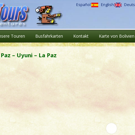
Español
English
Deuts
nsere Touren
Busfahrkarten
Kontakt
Karte von Bolivien
 Paz – Uyuni – La Paz