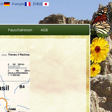
ch
Français
日本語
Pauschalreisen
AGB