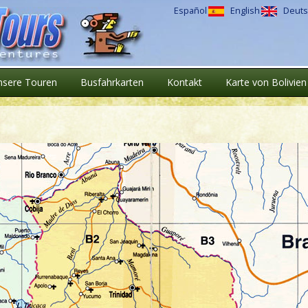
Español
English
Deuts
nsere Touren
Busfahrkarten
Kontakt
Karte von Bolivien