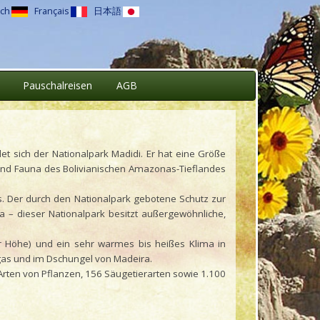
ch
Français
日本語
Pauschalreisen
AGB
t sich der Nationalpark Madidi. Er hat eine Größe
und Fauna des Bolivianischen Amazonas-Tieflandes
ns. Der durch den Nationalpark gebotene Schutz zur
ka – dieser Nationalpark besitzt außergewöhnliche,
der Höhe) und ein sehr warmes bis heißes Klima in
ngas und im Dschungel von Madeira.
 Arten von Pflanzen, 156 Säugetierarten sowie 1.100