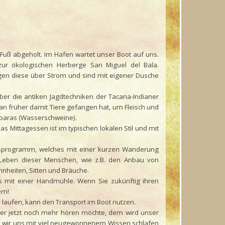
uß abgeholt. Im Hafen wartet unser Boot auf uns.
ur ökologischen Herberge San Miguel del Bala.
ügen diese über Strom und sind mit eigener Dusche
er die antiken Jagdtechniken der Tacana-Indianer
man früher damit Tiere gefangen hat, um Fleisch und
ybaras (Wasserschweine).
Das Mittagessen ist im typischen lokalen Stil und mit
gsprogramm, welches mit einer kurzen Wanderung
e Leben dieser Menschen, wie z.B. den Anbau von
nheiten, Sitten und Bräuche.
es mit einer Handmühle. Wenn Sie zukünftig ihren
rn!
 laufen, kann den Transport im Boot nutzen.
er jetzt noch mehr hören möchte, dem wird unser
is wir uns mit viel neugewonnenem Wissen schlafen