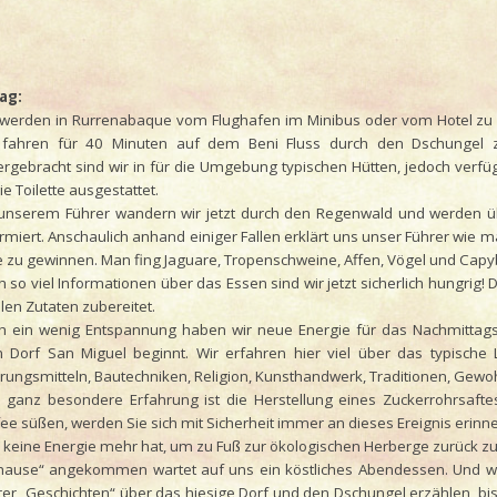
Tag:
 werden in Rurrenabaque vom Flughafen im Minibus oder vom Hotel zu F
 fahren für 40 Minuten auf dem Beni Fluss durch den Dschungel z
ergebracht sind wir in für die Umgebung typischen Hütten, jedoch verf
e Toilette ausgestattet.
 unserem Führer wandern wir jetzt durch den Regenwald und werden üb
rmiert. Anschaulich anhand einiger Fallen erklärt uns unser Führer wie 
le zu gewinnen. Man fing Jaguare, Tropenschweine, Affen, Vögel und Cap
 so viel Informationen über das Essen sind wir jetzt sicherlich hungrig! 
len Zutaten zubereitet.
h ein wenig Entspannung haben wir neue Energie für das Nachmitta
 Dorf San Miguel beginnt. Wir erfahren hier viel über das typisch
rungsmitteln, Bautechniken, Religion, Kunsthandwerk, Traditionen, Gewoh
e ganz besondere Erfahrung ist die Herstellung eines Zuckerrohrsaft
ee süßen, werden Sie sich mit Sicherheit immer an dieses Ereignis erinne
 keine Energie mehr hat, um zu Fuß zur ökologischen Herberge zurück zu
hause“ angekommen wartet auf uns ein köstliches Abendessen. Und w
rer „Geschichten“ über das hiesige Dorf und den Dschungel erzählen, b