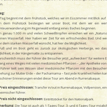
n.
Tag:
 Tag beginnt mit dem Frühstück, welches wir im Esszimmer mit Blick au
h dem Frühstück besteigen wir unser Boot, mit dem wir ein wen
nteuerwanderung im Regenwald entlang eines Baches beginnen.
h genau 1.000 m und vielen Schweißtropfen erreichen wir ein „Natur
önen Wasserfall. Hier haben wir Zeit für ein erfrischendes Bad. Und 
r dem starken Wasserfall wünscht, hat hier die Möglichkeit.
Fuß und im Boot geht es zurück zur ökologischen Herberge, wo das 
lichkeit, in der Hängematte zu entspannen.
rscheinlich muss der Führer die Besucher jetzt „aufwecken“ für weiter
lang eines Weges mit vielen medizinischen Pflanzen – „der Apotheke von 
 Führer teilt sein Wissen über medizinische Pflanzen mit den Besuche
iehung zur Mutter Erde – der Pachamama – fast jede Krankheit heilen ka
l schöner Erinnerungen endet diese Tour am Abend in Rurrenabaque.
Preis eingeschlossen:
Transfer in/out in Rurrenabaque, Vollpension, e
heimischer Führer.
Preis nicht eingeschlossen:
Eintrittsticket für den Nationalpark.
merkung:
Die Tour ist auch als 1-Tages-Tour, 3- und 4-Tages-Tour möglic