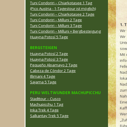
Tuni Condoriri – Chiarkotasee 1 Tag
(Pico Austria - 1-Tagestour ist möglich)
Tuni Condoriri – Chiarkotasee 2 Tage
Tuni Condoriri – Milluni 2 Tage
1. 
Tuni Condoriri – Milluni 3 Tage
Wir
Tuni Condoriri – Milluni + Bergbesteigung
Wir
Huayna Potosí 5 Tage
Unt
BERGSTEIGEN
sowi
Huayna Potosí 2 Tage
Mit
Huayna Potosí 3 Tage
info
Pequeño Alpamayo 2 Tage
Fel
Cabeza de Cóndor 2 Tage
Nach
Illimani 4 Tage
loka
Sajama 5 Tage
Nac
zum
PERU WELTWUNDER MACHUPICCHU
Nah
Stadttour – Cusco
Ein
Machupicchu 1 Tag
Kaff
Inka Trek 4 Tage
Wer
Salkantay Trek 5 Tage
„Zu
Füh