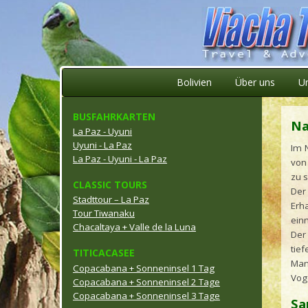
Bolivien
Über uns
U
BUSFAHRKARTEN
Na
La Paz - Uyuni
Uyuni - La Paz
Im 
La Paz - Uyuni - La Paz
von
zu 
CLASSIC TOURS
Der
Stadttour – La Paz
Erh
Tour Tiwanaku
ein
Chacaltaya + Valle de la Luna
Der
tief
TITICACASEE
Man 
Copacabana + Sonneninsel 1 Tag
Vog
Copacabana + Sonneninsel 2 Tage
Copacabana + Sonneninsel 3 Tage
Sa