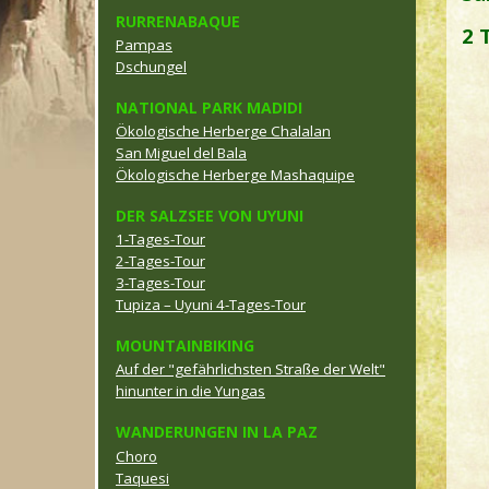
RURRENABAQUE
2 
Pampas
Dschungel
NATIONAL PARK MADIDI
Ökologische Herberge Chalalan
San Miguel del Bala
Ökologische Herberge Mashaquipe
DER SALZSEE VON UYUNI
1-Tages-Tour
2-Tages-Tour
3-Tages-Tour
Tupiza – Uyuni 4-Tages-Tour
MOUNTAINBIKING
Auf der "gefährlichsten Straße der Welt"
hinunter in die Yungas
WANDERUNGEN IN LA PAZ
Choro
Taquesi