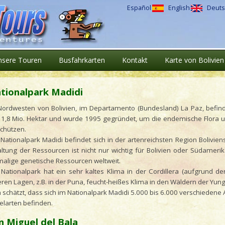
Español
English
Deuts
nsere Touren
Busfahrkarten
Kontakt
Karte von Bolivien
tionalpark Madidi
Nordwesten von Bolivien, im Departamento (Bundesland) La Paz, befinde
 1,8 Mio. Hektar und wurde 1995 gegründet, um die endemische Flora 
schützen.
 Nationalpark Madidi befindet sich in der artenreichsten Region Bolivie
altung der Ressourcen ist nicht nur wichtig für Bolivien oder Südameri
malige genetische Ressourcen weltweit.
 Nationalpark hat ein sehr kaltes Klima in der Cordillera (aufgrund 
eren Lagen, z.B. in der Puna, feucht-heißes Klima in den Wäldern der Yu
schätzt, dass sich im Nationalpark Madidi 5.000 bis 6.000 verschiedene
elarten befinden.
n Miguel del Bala