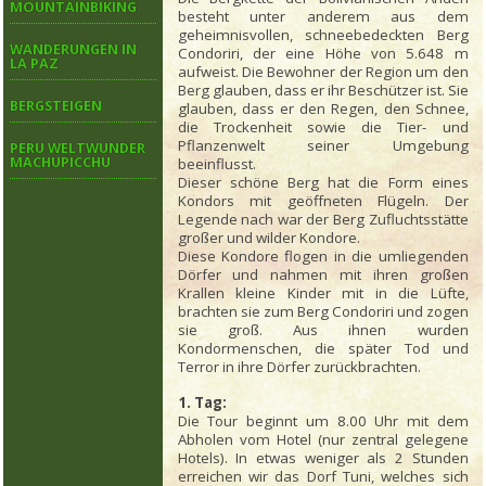
MOUNTAINBIKING
besteht unter anderem aus dem
geheimnisvollen, schneebedeckten Berg
WANDERUNGEN IN
Condoriri, der eine Höhe von 5.648 m
LA PAZ
aufweist. Die Bewohner der Region um den
Berg glauben, dass er ihr Beschützer ist. Sie
BERGSTEIGEN
glauben, dass er den Regen, den Schnee,
die Trockenheit sowie die Tier- und
Pflanzenwelt seiner Umgebung
PERU WELTWUNDER
MACHUPICCHU
beeinflusst.
Dieser schöne Berg hat die Form eines
Kondors mit geöffneten Flügeln. Der
Legende nach war der Berg Zufluchtsstätte
großer und wilder Kondore.
Diese Kondore flogen in die umliegenden
Dörfer und nahmen mit ihren großen
Krallen kleine Kinder mit in die Lüfte,
brachten sie zum Berg Condoriri und zogen
sie groß. Aus ihnen wurden
Kondormenschen, die später Tod und
Terror in ihre Dörfer zurückbrachten.
1. Tag:
Die Tour beginnt um 8.00 Uhr mit dem
Abholen vom Hotel (nur zentral gelegene
Hotels). In etwas weniger als 2 Stunden
erreichen wir das Dorf Tuni, welches sich