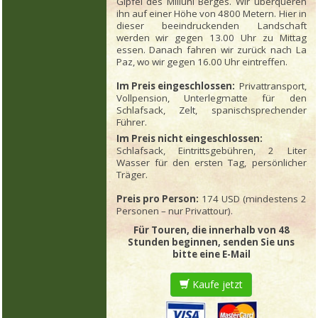
Gipfel des Milluni Berges. Wir überqueren
ihn auf einer Höhe von 4800 Metern. Hier in
dieser beeindruckenden Landschaft
werden wir gegen 13.00 Uhr zu Mittag
essen. Danach fahren wir zurück nach La
Paz, wo wir gegen 16.00 Uhr eintreffen.
Im Preis eingeschlossen:
Privattransport,
Vollpension, Unterlegmatte für den
Schlafsack, Zelt, spanischsprechender
Führer.
Im Preis nicht eingeschlossen:
Schlafsack, Eintrittsgebühren, 2 Liter
Wasser für den ersten Tag, persönlicher
Träger.
Preis pro Person:
174 USD (mindestens 2
Personen – nur Privattour).
Für Touren, die innerhalb von 48
Stunden beginnen, senden Sie uns
bitte eine E-Mail
Kaufe jetzt