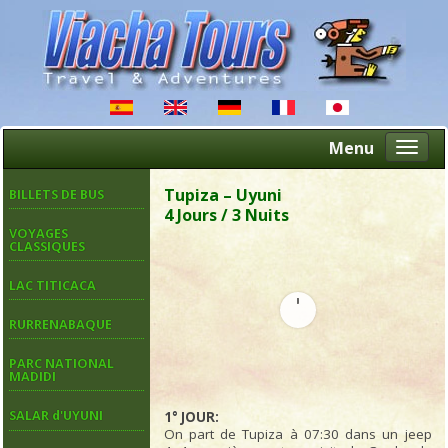
Menu
Altern
naveg
Tupiza – Uyuni
BILLETS DE BUS
4 Jours / 3 Nuits
VOYAGES
CLASSIQUES
LAC TITICACA
RURRENABAQUE
PARC NATIONAL
MADIDI
SALAR d'UYUNI
1° JOUR:
On part de Tupiza à 07:30 dans un jeep