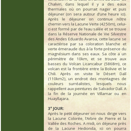
Chalviri, dans lequel il y a des eaux
thermales où on pourrait nager et puis
déjeuner (on sera autour d’une heure ici).
Après le déjeuner on continue nôtre
chemin vers la Lacune Verte (4250m), celui-
ci est formé par de l’eau salée et se trouve
dans la Réserve Nationale de Vie Silvestre
des Andes Eduardo Avaroa, cette lacune se
caractérise par sa coloration blanche et
verte émeraude dus à la forte présence du
magnésium dans ses eaux. Sa côte a un
périmètre de 10km, et se trouve aux
basses du Volcan Licancabur (5868m), ce
volcan est la frontière entre la Bolivie et le
Chili. Après on visite le Désert Dalí
(110km2), un endroit des montagnes de
couleurs surréalistes, lesquels nous
rappellent aux peintures de Salvador Dalí. A
la fin de la journée en Villamar ou en
Huayllajara.
3° JOUR:
Après le petit déjeuner on nous dirige vers
la Lacune Colorée, l’Arbre de Pierre et la
Vallée des Roches. A midi, on déjeune près
de la Lacune Hedionda, ici on pourra