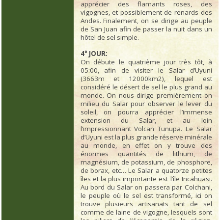
apprécier des flamants roses, des
vigognes, et possiblement de renards des
Andes. Finalement, on se dirige au peuple
de San Juan afin de passer la nuit dans un
hôtel de sel simple.
4° JOUR:
On débute le quatrième jour très tôt, à
05:00, afin de visiter le Salar d’Uyuni
(3663m et 12000km2), lequel est
considéré le désert de sel le plus grand au
monde. On nous dirige premièrement on
milieu du Salar pour observer le lever du
soleil, on pourra apprécier l’immense
extension du Salar, et au loin
l’impressionnant Volcan Tunupa. Le Salar
d’Uyuni est la plus grande réserve minérale
au monde, en effet on y trouve des
énormes quantités de lithium, de
magnésium, de potassium, de phosphore,
de borax, etc… Le Salar a quatorze petites
îles et la plus importante est l’île Incahuasi.
Au bord du Salar on passera par Colchani,
le peuple où le sel est transformé, ici on
trouve plusieurs artisanats tant de sel
comme de laine de vigogne, lesquels sont