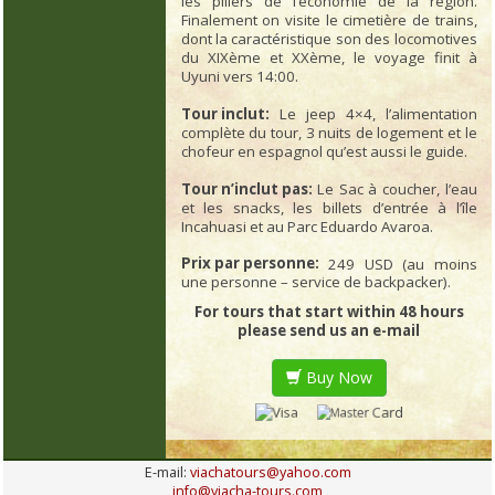
les piliers de l’économie de la région.
Finalement on visite le cimetière de trains,
dont la caractéristique son des locomotives
du XIXème et XXème, le voyage finit à
Uyuni vers 14:00.
Tour inclut:
Le jeep 4×4, l’alimentation
complète du tour, 3 nuits de logement et le
chofeur en espagnol qu’est aussi le guide.
Tour n’inclut pas:
Le Sac à coucher, l’eau
et les snacks, les billets d’entrée à l’île
Incahuasi et au Parc Eduardo Avaroa.
Prix par personne:
249 USD (au moins
une personne – service de backpacker).
For tours that start within 48 hours
please send us an e-mail
Buy Now
E-mail:
viachatours@yahoo.com
info@viacha-tours.com