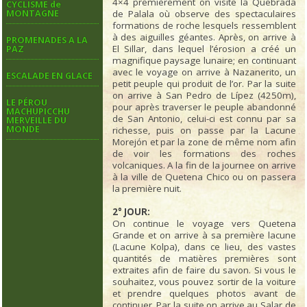
4×4 premièrement on visite la Quebrada
CYCLISME de
MONTAGNE
de Palala où observe des spectaculaires
formations de roche lesquels ressemblent
à des aiguilles géantes. Après, on arrive à
PROMENADES A LA
El Sillar, dans lequel l’érosion a créé un
PAZ
magnifique paysage lunaire; en continuant
avec le voyage on arrive à Nazanerito, un
ESCALADE EN GLACE
petit peuple qui produit de l’or. Par la suite
on arrive à San Pedro de Lípez (4250m),
LE PÉROU
pour après traverser le peuple abandonné
MACHUPICCHU
de San Antonio, celui-ci est connu par sa
MERVEILLE DU
MONDE
richesse, puis on passe par la Lacune
Morejón et par la zone de même nom afin
de voir les formations des roches
volcaniques. A la fin de la journee on arrive
à la ville de Quetena Chico ou on passera
la première nuit.
2° JOUR:
On continue le voyage vers Quetena
Grande et on arrive à sa première lacune
(Lacune Kolpa), dans ce lieu, des vastes
quantités de matières premières sont
extraites afin de faire du savon. Si vous le
souhaitez, vous pouvez sortir de la voiture
et prendre quelques photos avant de
continuer. Par la suite on arrive au Salar de