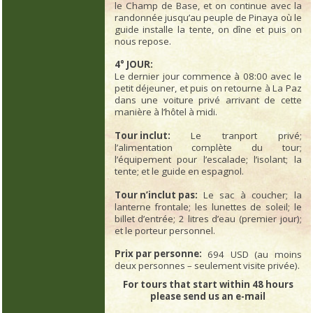
le Champ de Base, et on continue avec la
randonnée jusqu’au peuple de Pinaya où le
guide installe la tente, on dîne et puis on
nous repose.
4° JOUR:
Le dernier jour commence à 08:00 avec le
petit déjeuner, et puis on retourne à La Paz
dans une voiture privé arrivant de cette
manière à l’hôtel à midi.
Tour inclut:
Le tranport privé;
l’alimentation complète du tour;
l’équipement pour l’escalade; l’isolant; la
tente; et le guide en espagnol.
Tour n’inclut pas:
Le sac à coucher; la
lanterne frontale; les lunettes de soleil; le
billet d’entrée; 2 litres d’eau (premier jour);
et le porteur personnel.
Prix par personne:
694 USD (au moins
deux personnes – seulement visite privée).
For tours that start within 48 hours
please send us an e-mail