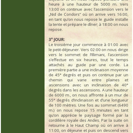
heure à une hauteur de 5000 m. Vers
13:00 on continue avec l’ascension vers le
„Nid de Condors“ où on arrive vers 16:00,
en tant qu’on nous repose le guide installe
la tente et prépare le dîner; à 18:00 on nous
repose.
3° JOUR:
Le troisième jour commence à 01:00 avec
le petit-déjeuner. Vers 02:00 on nous dirige
vers le sommet de l’Illimani, l’ascension
s’effectue en six heures, tout le temps
attachés au guide par une corde. La
première partie a une inclinaison moyenne
de 45° degrés et puis on continue par un
chemin qui varie entre plaines et
ascensions avec un inclinaison de 40°
degrés dans les ascensions. A une hauteur
de 6000 m., on nous affronte à un mur de
55° degrés d’inclinaison et d’une longueur
de 100 mètres. Une fois au sommet (6490
m.) on nous repose 15 minutes en tant
qu’on apprécie le paysage formé par la
cordillère royale des Andes. Par la suite on
retourne à le Haut Champ où on arrive à
11:00, on déjeune et puis on descend vers