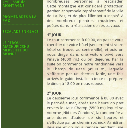
nombreuses personnes à l’escalader.
CYCLISME de
MONTAGNE
Cette montagne est considéré protecteur,
gardien et symbole représentatif de la ville
de La Paz; et de plus l’Illimani a inspiré à
PROMENADES A LA
des nombreux peintres, musiciens et
PAZ
poètes dans la réalisation de ses travaux.
ESCALADE EN GLACE
1° JOUR:
Le tour commence à 09:00, on passe vous
LE PÉROU
chercher de votre hôtel (seulement si votre
MACHUPICCHU
hôtel se trouve au centre-ville), et puis on
MERVEILLE DU
MONDE
nous dirige dans une voiture privé vers
Pinaya (4000 m.) où on déjeune. Par la
suite on commence notre randonnée vers
le Champ de Base (4500 m.) laquelle
s’effectue par un chemin facile, une fois
arrivés le guide installe la tente et prépare
le dîner; à 18:00 on nous repose.
2° JOUR:
Le deuxième jour commence à 08:00 avec
le petit-déjeuner, après une heure on part
envers le Haut Champ (5500 m.) lequel se
nomme „Nid des Condors“, la randonnée a
une durée d’autour de six heures et
s’effectue par un chemin rocheux. A midi on
déjeune et on nous repose pendant une