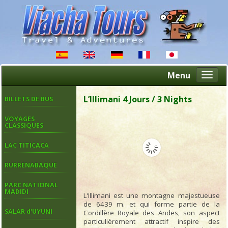
Menu
Altern
naveg
L’Illimani 4 Jours / 3 Nights
BILLETS DE BUS
VOYAGES
CLASSIQUES
LAC TITICACA
RURRENABAQUE
PARC NATIONAL
MADIDI
L’Illimani est une montagne majestueuse
de 6439 m. et qui forme partie de la
SALAR d'UYUNI
Cordillère Royale des Andes, son aspect
particulièrement attractif inspire des