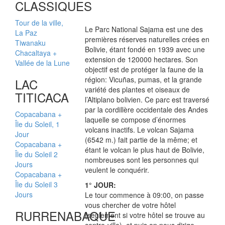
CLASSIQUES
Tour de la ville,
Le Parc National Sajama est une des
La Paz
premières réserves naturelles crées en
Tiwanaku
Bolivie, étant fondé en 1939 avec une
Chacaltaya +
extension de 120000 hectares. Son
Vallée de la Lune
objectif est de protéger la faune de la
région: Vicuñas, pumas, et la grande
LAC
variété des plantes et oiseaux de
TITICACA
l’Altiplano bolivien. Ce parc est traversé
par la cordillère occidentale des Andes
Copacabana +
laquelle se compose d’énormes
Île du Soleil, 1
volcans inactifs. Le volcan Sajama
Jour
(6542 m.) fait partie de la même; et
Copacabana +
étant le volcan le plus haut de Bolivie,
Île du Soleil 2
nombreuses sont les personnes qui
Jours
veulent le conquérir.
Copacabana +
Île du Soleil 3
1° JOUR:
Jours
Le tour commence à 09:00, on passe
vous chercher de votre hôtel
RURRENABAQUE
(seulement si votre hôtel se trouve au
centre-ville), et puis on nous dirige