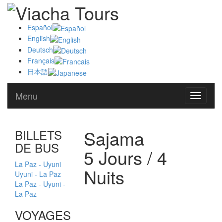
Español
English
Deutsch
Français
日本語
Menu
Alternat
navegat
Sajama
BILLETS
DE BUS
5 Jours / 4
La Paz - Uyuni
Nuits
Uyuni - La Paz
La Paz - Uyuni -
La Paz
VOYAGES