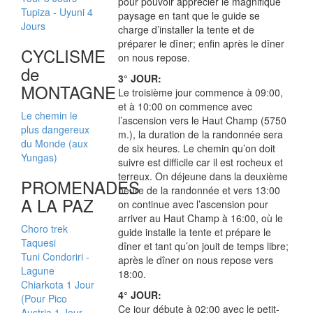
pour pouvoir apprécier le magnifique
Tupiza - Uyuni 4
paysage en tant que le guide se
Jours
charge d’installer la tente et de
préparer le dîner; enfin après le dîner
CYCLISME
on nous repose.
de
3° JOUR:
MONTAGNE
Le troisième jour commence à 09:00,
et à 10:00 on commence avec
Le chemin le
l’ascension vers le Haut Champ (5750
plus dangereux
m.), la duration de la randonnée sera
du Monde (aux
de six heures. Le chemin qu’on doit
Yungas)
suivre est difficile car il est rocheux et
terreux. On déjeune dans la deuxième
PROMENADES
heure de la randonnée et vers 13:00
A LA PAZ
on continue avec l’ascension pour
arriver au Haut Champ à 16:00, où le
Choro trek
guide installe la tente et prépare le
Taquesi
dîner et tant qu’on jouit de temps libre;
Tuni Condoriri -
après le dîner on nous repose vers
Lagune
18:00.
Chiarkota 1 Jour
4° JOUR:
(Pour Pico
Ce jour débute à 02:00 avec le petit-
Austria 1 Jour,