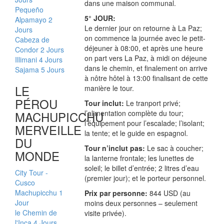
dans une maison communal.
Pequeño
5° JOUR:
Alpamayo 2
Le dernier jour on retourne à La Paz;
Jours
on commence la journée avec le petit-
Cabeza de
déjeuner à 08:00, et après une heure
Condor 2 Jours
on part vers La Paz, à midi on déjeune
Illimani 4 Jours
dans le chemin, et finalement on arrive
Sajama 5 Jours
à nôtre hôtel à 13:00 finalisant de cette
LE
manière le tour.
PÉROU
Tour inclut:
Le tranport privé;
MACHUPICCHU
l’alimentation complète du tour;
l’équipement pour l’escalade; l’isolant;
MERVEILLE
la tente; et le guide en espagnol.
DU
Tour n’inclut pas:
Le sac à coucher;
MONDE
la lanterne frontale; les lunettes de
soleil; le billet d’entrée; 2 litres d’eau
City Tour -
(premier jour); et le porteur personnel.
Cusco
Machupicchu 1
Prix par personne:
844 USD (au
Jour
moins deux personnes – seulement
le Chemin de
visite privée).
l'Inca 4 Jours