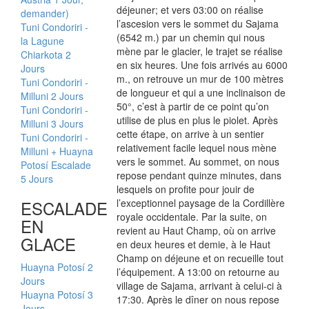
déjeuner; et vers 03:00 on réalise
demander)
l’ascesion vers le sommet du Sajama
Tuni Condoriri -
(6542 m.) par un chemin qui nous
la Lagune
mène par le glacier, le trajet se réalise
Chiarkota 2
en six heures. Une fois arrivés au 6000
Jours
m., on retrouve un mur de 100 mètres
Tuni Condoriri -
de longueur et qui a une inclinaison de
Milluni 2 Jours
50°, c’est à partir de ce point qu’on
Tuni Condoriri -
utilise de plus en plus le piolet. Après
Milluni 3 Jours
cette étape, on arrive à un sentier
Tuni Condoriri -
relativement facile lequel nous mène
Milluni + Huayna
vers le sommet. Au sommet, on nous
Potosí Escalade
repose pendant quinze minutes, dans
5 Jours
lesquels on profite pour jouir de
ESCALADE
l’exceptionnel paysage de la Cordillère
royale occidentale. Par la suite, on
EN
revient au Haut Champ, où on arrive
GLACE
en deux heures et demie, à le Haut
Champ on déjeune et on recueille tout
Huayna Potosí 2
l’équipement. A 13:00 on retourne au
Jours
village de Sajama, arrivant à celui-ci à
Huayna Potosí 3
17:30. Après le dîner on nous repose
Jours