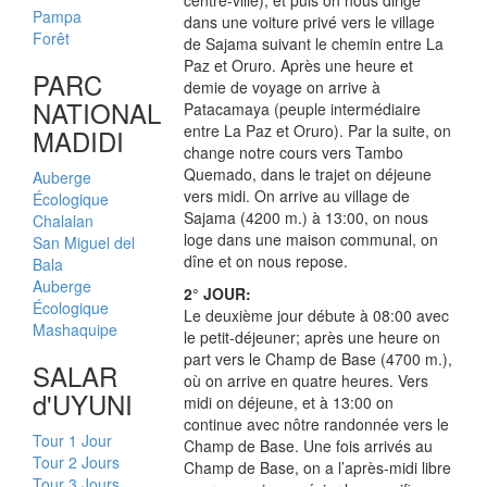
Pampa
dans une voiture privé vers le village
Forêt
de Sajama suivant le chemin entre La
Paz et Oruro. Après une heure et
PARC
demie de voyage on arrive à
NATIONAL
Patacamaya (peuple intermédiaire
entre La Paz et Oruro). Par la suite, on
MADIDI
change notre cours vers Tambo
Quemado, dans le trajet on déjeune
Auberge
vers midi. On arrive au village de
Écologique
Sajama (4200 m.) à 13:00, on nous
Chalalan
loge dans une maison communal, on
San Miguel del
dîne et on nous repose.
Bala
Auberge
2° JOUR:
Écologique
Le deuxième jour débute à 08:00 avec
Mashaquipe
le petit-déjeuner; après une heure on
part vers le Champ de Base (4700 m.),
SALAR
où on arrive en quatre heures. Vers
d'UYUNI
midi on déjeune, et à 13:00 on
continue avec nôtre randonnée vers le
Tour 1 Jour
Champ de Base. Une fois arrivés au
Tour 2 Jours
Champ de Base, on a l’après-midi libre
Tour 3 Jours