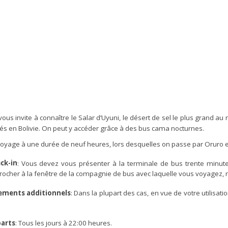
ous invite à connaître le Salar d’Uyuni, le désert de sel le plus grand au 
tés en Bolivie. On peut y accéder grâce à des bus cama nocturnes.
oyage à une durée de neuf heures, lors desquelles on passe par Oruro e
ck-in
: Vous devez vous présenter à la terminale de bus trente minut
ocher à la fenêtre de la compagnie de bus avec laquelle vous voyagez, m
ements additionnels
: Dans la plupart des cas, en vue de votre utilisat
arts
: Tous les jours à 22:00 heures.