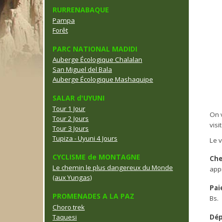
RURRENABAQUE
Pampa
Forêt
PARC NATIONAL MADIDI
Auberge Écologique Chalalan
San Miguel del Bala
Auberge Écologique Mashaquipe
SALAR d'UYUNI
Tour 1 Jour
On v
Tour 2 Jours
visi
Tour 3 Jours
Tupiza - Uyuni 4 Jours
Le v
CYCLISME de MONTAGNE
Che
Le chemin le plus dangereux du Monde
appr
(aux Yungas)
Pai
PROMENADES A LA PAZ
Bs.
Choro trek
Taquesi
Dép