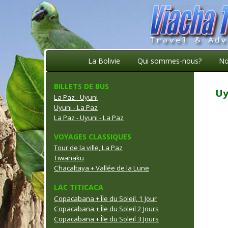
La Bolivie
Qui sommes-nous?
No
BILLETS DE BUS
Uy
La Paz - Uyuni
Uyuni - La Paz
La Paz - Uyuni - La Paz
VOYAGES CLASSIQUES
Tour de la ville, La Paz
Tiwanaku
Chacaltaya + Vallée de la Lune
LAC TITICACA
Copacabana + Île du Soleil, 1 Jour
Copacabana + Île du Soleil 2 Jours
Copacabana + Île du Soleil 3 Jours