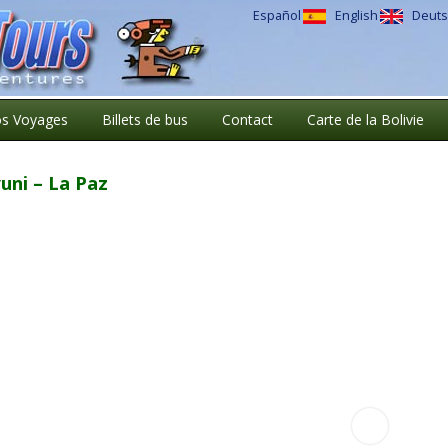
Español
English
Deuts
s Voyages
Billets de bus
Contact
Carte de la Bolivie
uni – La Paz