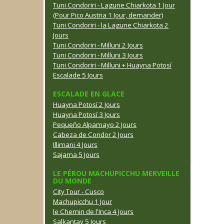
Tuni Condoriri - Lagune Chiarkota 1 Jour
(Pour Pico Austria 1 Jour, demander)
Tuni Condoriri - la Lagune Chiarkota 2
Jours
Tuni Condoriri - Milluni 2 Jours
Tuni Condoriri - Milluni 3 Jours
Tuni Condoriri - Milluni + Huayna Potosí
Escalade 5 Jours
ESCALADE EN GLACE
Huayna Potosí 2 Jours
Huayna Potosí 3 Jours
Pequeño Alpamayo 2 Jours
Cabeza de Condor 2 Jours
Illimani 4 Jours
Sajama 5 Jours
LE PÉROU MACHUPICCHU MERVEILLE
DU MONDE
City Tour - Cusco
Machupicchu 1 Jour
le Chemin de l'Inca 4 Jours
Salkantay 5 Jours