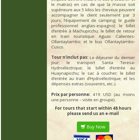
le matras) en cas de que la masse soit
supérieure aux 5 kilos les cheveux peuvent
accompagner le client seulement par 3
jours; l’équipement de camping; le guide
professionnel anglais-espagnol; le billet
d’entrée à Machupicchu; le billet de retour
en train touristique Aguas Calientes-
Ollantaytambo; et le bus Ollantaytambo-
Cusco.
Tour n’inclut pas:
Le déjeuner du dernier
jour; le transport Santa Teresa-
Hydroélectrique; le billet d’entrée au
Huaynapicchu; le sac à coucher; le billet
d’entrée au train d’Hydroélectrique; et les
dépenses extras (souvenirs, etc..).
Prix par personne:
419 USD (au moins
une personne – visite en groupe).
For tours that start within 48 hours
please send us an e-mail
Buy Now