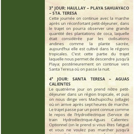
3° JOUR: HAULLAY – PLAYA SAHUAYACO
– STA. TERESA
Cette journée on continue avec la marche
après un réconfortant petit-déjeuner, dans
le trajet on pourra observer une grande
quantité des plantations de coca, laquelle
était considérée par les civilisations
andines comme la plante sacrée,
aujourd’hui elle est cultivé dans le régions
tropicales. C’est cette partie du trajet
laquelle nous permet de descendre jusqu’à
Playa; postérieurement on continue vers
Santa Teresa où on passe la nuit.
4° JOUR: SANTA TERESA – AGUAS
CALIENTES
Le quatrième jour on prend nôtre petit-
déjeuner dans un région tropicale, et puis
on nous dirige vers Machupicchu (village)
où on arrive après sept heures de marche.
Le trajet passe par un point connue comme
le repos de l’Hydroélectrique (Service de
train Hydroélectrique-Aguas Calientes:
Optionnel (on le prend si vous êtes fatigué
et vous ne voulez pas marcher jusqu’à