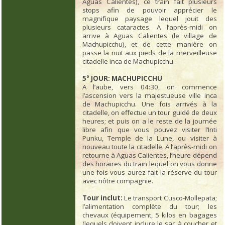
Aguas Calientes), ce train fait plusieurs
stops afin de pouvoir apprécier le
magnifique paysage lequel jouit des
plusieurs cataractes. A l’après-midi on
arrive à Aguas Calientes (le village de
Machupicchu), et de cette manière on
passe la nuit aux pieds de la merveilleuse
citadelle inca de Machupicchu.
5° JOUR: MACHUPICCHU
A l’aube, vers 04:30, on commence
l’ascension vers la majestueuse ville inca
de Machupicchu. Une fois arrivés à la
citadelle, on effectue un tour guidé de deux
heures; et puis on a le reste de la journée
libre afin que vous pouvez visiter l’Inti
Punku, Temple de la Lune, ou visiter à
nouveau toute la citadelle. A l’après-midi on
retourne à Aguas Calientes, l’heure dépend
des horaires du train lequel on vous donne
une fois vous aurez fait la réserve du tour
avec nôtre compagnie.
Tour inclut:
Le transport Cusco-Mollepata;
l’alimentation complète du tour; les
chevaux (équipement, 5 kilos en bagages
(lequels doivent inclure le sac à coucher et