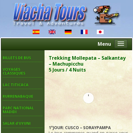
Menu
Altern
naveg
Trekking Mollepata – Salkantay
BILLETS DE BUS
– Machupicchu
5 Jours / 4 Nuits
VOYAGES
CLASSIQUES
LAC TITICACA
RURRENABAQUE
PARC NATIONAL
MADIDI
SALAR d'UYUNI
1°JOUR: CUSCO – SORAYPAMPA
Le tour commence quand on passe vous