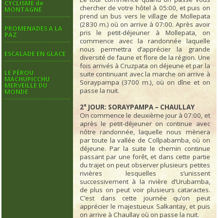
CYCLISME de
chercher de votre hôtel à 05:00, et puis on
MONTAGNE
prend un bus vers le village de Mollepata
(2830 m.) où on arrive à 07:00. Après avoir
PROMENADES A LA
pris le petit-déjeuner à Mollepata, on
PAZ
commence avec la randonnée laquelle
nous permettra d’apprécier la grande
ESCALADE EN GLACE
diversité de faune et flore de la région. Une
fois arrivés à Cruzpata on déjeune et par la
LE PÉROU
suite continuant avec la marche on arrive à
MACHUPICCHU
Soraypampa (3700 m.), où on dîne et on
MERVEILLE DU
passe la nuit.
MONDE
2° JOUR: SORAYPAMPA – CHAULLAY
On commence le deuxième jour à 07:00, et
après le petit-déjeuner on continue avec
nôtre randonnée, laquelle nous mènera
par toute la vallée de Collpabamba, où on
déjeune. Par la suite le chemin continue
passant par une forêt, et dans cette partie
du trajet on peut observer plusieurs petites
rivières lesquelles s’unissent
successivement à la rivière d’Urubamba,
de plus on peut voir plusieurs cataractes.
C’est dans cette journée qu’on peut
apprécier le majestueux Salkantay, et puis
on arrive à Chaullay où on passe la nuit.