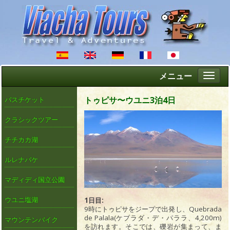
メニュー
Altern
naveg
トゥピサ〜ウユニ3泊4日
バスチケット
クラシックツアー
チチカカ湖
ルレナバケ
マディディ国立公園
ウユニ塩湖
1日目:
9時にトゥピサをジープで出発し、Quebrada
de Palala(ケブラダ・デ・パララ、4,200m)
マウンテンバイク
を訪れます。そこでは、礫岩が集まって、ま