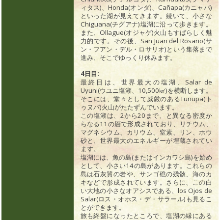
ィタス)、Honda(オンダ)、Cañapa(カニャパ)
といった湖が見えてきます。続いて、小さな
Chiguana(チグアナ)塩湖に沿って歩きます。
また、Ollague(オジャゲ)火山もすばらしく魅
力的です。その後、San Juan del Rosario(サ
ン・フアン・デル・ロサリオ)という集落まで
進み、そこでゆっくり休みます。
4日目:
最終日は、世界最大の塩湖、Salar de
Uyuni(ウユニ塩湖、10,500㎢)を横断します。
そこには、堂々として威厳のあるTunupa(ト
ゥヌパ)火山がたたずんでいます。
この塩湖は、2から20まで、と異なる密度か
らなる11の層で形成されており、リチウム、
マグネシウム、カリウム、窒素、リン、ホウ
砂と、世界最大のエネルギーが埋蔵されてい
ます。
塩湖には、魚の島(またはインカワシ島)を始め
として、小さい14の島があります。これらの
島は石灰質の岩や、サンゴ礁の残骸、海のカ
キなどで形成されています。さらに、この白
い大地の小さなオアシスである、los Ojos de
Salar(ロス・オホス・デ・サラール)も見るこ
とができます。
旅も終盤になったところで、塩湖の縁にある