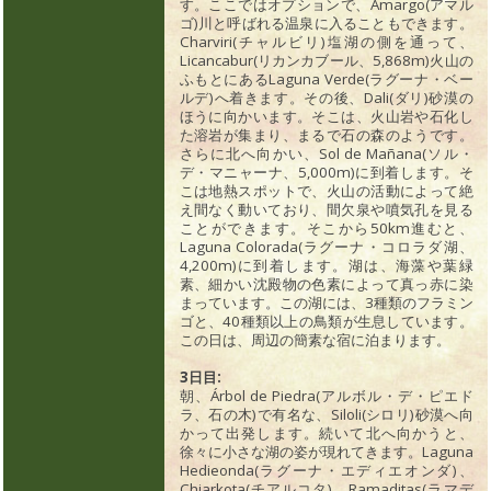
す。ここではオプションで、Amargo(アマル
ゴ)川と呼ばれる温泉に入ることもできます。
Charviri(チャルビリ)塩湖の側を通って、
Licancabur(リカンカブール、5,868m)火山の
ふもとにあるLaguna Verde(ラグーナ・ベー
ルデ)へ着きます。その後、Dali(ダリ)砂漠の
ほうに向かいます。そこは、火山岩や石化し
た溶岩が集まり、まるで石の森のようです。
さらに北へ向かい、Sol de Mañana(ソル・
デ・マニャーナ、5,000m)に到着します。そ
こは地熱スポットで、火山の活動によって絶
え間なく動いており、間欠泉や噴気孔を見る
ことができます。そこから50km進むと、
Laguna Colorada(ラグーナ・コロラダ湖、
4,200m)に到着します。湖は、海藻や葉緑
素、細かい沈殿物の色素によって真っ赤に染
まっています。この湖には、3種類のフラミン
ゴと、40種類以上の鳥類が生息しています。
この日は、周辺の簡素な宿に泊まります。
3日目:
朝、Árbol de Piedra(アルボル・デ・ピエド
ラ、石の木)で有名な、Siloli(シロリ)砂漠へ向
かって出発します。続いて北へ向かうと、
徐々に小さな湖の姿が現れてきます。Laguna
Hedieonda(ラグーナ・エディエオンダ)、
Chiarkota(チアルコタ)、Ramaditas(ラマデ