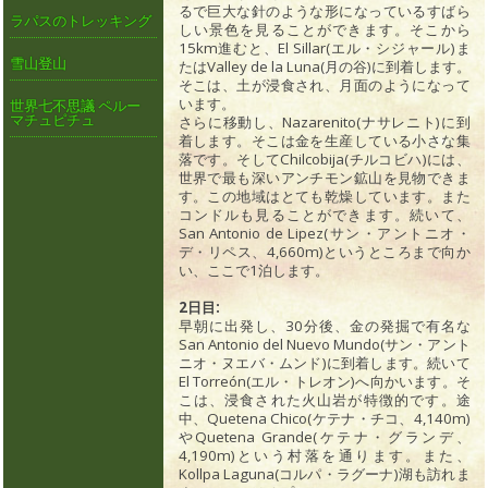
るで巨大な針のような形になっているすばら
ラパスのトレッキング
しい景色を見ることができます。そこから
15km進むと、El Sillar(エル・シジャール)ま
雪山登山
たはValley de la Luna(月の谷)に到着します。
そこは、土が浸食され、月面のようになって
います。
世界七不思議 ペルー
マチュピチュ
さらに移動し、Nazarenito(ナサレニト)に到
着します。そこは金を生産している小さな集
落です。そしてChilcobija(チルコビハ)には、
世界で最も深いアンチモン鉱山を見物できま
す。この地域はとても乾燥しています。また
コンドルも見ることができます。続いて、
San Antonio de Lipez(サン・アントニオ・
デ・リペス、4,660m)というところまで向か
い、ここで1泊します。
2日目:
早朝に出発し、30分後、金の発掘で有名な
San Antonio del Nuevo Mundo(サン・アント
ニオ・ヌエバ・ムンド)に到着します。続いて
El Torreón(エル・トレオン)へ向かいます。そ
こは、浸食された火山岩が特徴的です。途
中、Quetena Chico(ケテナ・チコ、4,140m)
やQuetena Grande(ケテナ・グランデ、
4,190m)という村落を通ります。また、
Kollpa Laguna(コルパ・ラグーナ)湖も訪れま