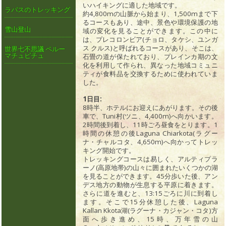
いハイキングに適した地域です。
ラパスのトレッキング
約4,800mの山脈から始まり、1,500mまで下
るコースもあり、途中、景色や環境保護の地
雪山登山
域の変化を見ることができます。この中に
は、プレコロンビア(チョロ、タケシ、ユンガ
ス クルス)と呼ばれるコースがあり、そこは、
世界七不思議 ペルー
マチュピチュ
石畳の道が保たれており、プレインカ期の文
化を利用して作られ、異なった地域コミュニ
ティが食料品を交換するために使われていま
した。
1日目:
8時半、ホテルにお迎えにあがります。その後
車で、Tuni村(ツニ、4,400m)へ向かいます。
2時間後到着し、11時ごろ昼食をとります。1
時間の休憩の後Laguna Chiarkota(ラグー
ナ・チャルコタ、4,650m)へ向かってトレッ
キング開始です。
トレッキングコースは易しく、アルティプラ
ーノ(高原地帯)の山々に囲まれたいくつかの湖
を見ることができます。45分歩いた後、アン
デス地方の動物が生息する平原に着きます。
さらに道を進むと、13:15ごろに川に到着し
ます。そこで15分休憩した後、Laguna
Kallan Kkota湖(ラグーナ・カジャン・コタ)方
面へ歩き進め、15時、万年雪の山