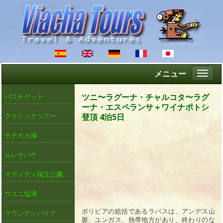
メニュー
Altern
naveg
ツニ〜ラグーナ・チャルコタ〜ラグ
バスチケット
ーナ・エスペランサ＋ワイナポトシ
登頂 4泊5日
クラシックツアー
チチカカ湖
ルレナバケ
マディディ国立公園
ウユニ塩湖
ボリビアの総括であるラパスは、アンデス山
マウンテンバイク
脈、ユンガス、熱帯地方があり、終わりのな