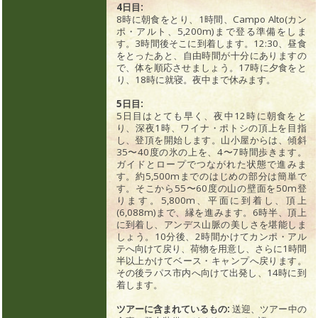
4日目:
8時に朝食をとり、1時間、Campo Alto(カン
ポ・アルト、5,200m)まで登る準備をしま
す。3時間後そこに到着します。12:30、昼食
をとったあと、自由時間が十分にありますの
で、体を順応させましょう。17時に夕食をと
り、18時に就寝。夜中まで休みます。
5日目:
5日目はとても早く、夜中12時に朝食をと
り、深夜1時、ワイナ・ポトシの頂上を目指
し、登頂を開始します。山小屋からは、傾斜
35〜40度の氷の上を、4〜7時間歩きます。
ガイドとロープでつながれた状態で進みま
す。約5,500mまでのはじめの部分は簡単で
す。そこから55〜60度の山の壁面を50m登
ります。5,800m、平面に到着し、頂上
(6,088m)まで、縁を進みます。6時半、頂上
に到着し、アンデス山脈の美しさを堪能しま
しょう。10分後、2時間かけてカンポ・アル
テへ向けて戻り、荷物を用意し、さらに1時間
半以上かけてベース・キャンプへ戻ります。
その後ラパス市内へ向けて出発し、14時に到
着します。
ツアーに含まれているもの:
送迎、ツアー中の