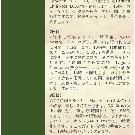
Condoriri(コンドリリ)の麓であるLaguna
Chiarkota(4,650m)へ到着します。16時、ガ
イドがテントと夕食を用意している間、自由
時間ですので、軽食をとったり、景色を楽し
みましょう。
2日目:
7時半に朝食をとり、1時間後、Aguja
Negra(アグハ・ネグラ、黒い針)と呼ばれる山
に向かって出発します。10時半、Jisthaña(ヒ
スターニャ)の頂上、5,000mを通過し、さら
に歩き、正午に平原に到着、そこで昼食をと
ります。1時間半の休憩の後、Laguna
Esperanza(ラグーナ・エスペランサ)へ向か
って出発し、16時に到着します。ガイドがテ
ントと夕食を用意している間、自由時間です
ので、景色を楽しみましょう。18時に夕食を
とり、休みます。
3日目:
7時半に朝食をとり、9時、Milluni(ミルニ)山
の峰を目指し、2時間登ります。5,040mの頂
上に着いたら、湖まで1時間下り、そこで昼食
をとります。1時間の休憩のあと、ワイナポト
シのベース・キャンプ(4,700m)まで、3時間
歩きます。そこでガイドが夕食の準備をしま
す。18時に夕食をとって休みます。