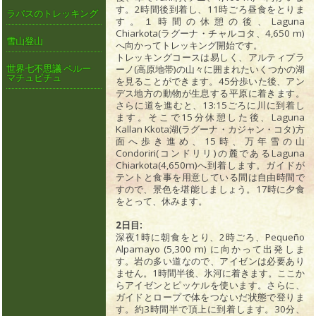
す。2時間後到着し、11時ごろ昼食をとりま
ラパスのトレッキング
す。１時間の休憩の後、Laguna
Chiarkota(ラグーナ・チャルコタ、4,650 m)
雪山登山
へ向かってトレッキング開始です。
トレッキングコースは易しく、アルティプラ
ーノ(高原地帯)の山々に囲まれたいくつかの湖
世界七不思議 ペルー
マチュピチュ
を見ることができます。45分歩いた後、アン
デス地方の動物が生息する平原に着きます。
さらに道を進むと、13:15ごろに川に到着し
ます。そこで15分休憩した後、Laguna
Kallan Kkota湖(ラグーナ・カジャン・コタ)方
面へ歩き進め、15時、万年雪の山
Condoriri(コンドリリ)の麓であるLaguna
Chiarkota(4,650m)へ到着します。ガイドが
テントと食事を用意している間は自由時間で
すので、景色を堪能しましょう。17時に夕食
をとって、休みます。
2日目:
深夜1時に朝食をとり、2時ごろ、Pequeño
Alpamayo (5,300 m) に向かって出発しま
す。岩の多い道なので、アイゼンは必要あり
ません。1時間半後、氷河に着きます。ここか
らアイゼンとピッケルを使います。さらに、
ガイドとロープで体をつないだ状態で登りま
す。約3時間半で頂上に到着します。30分、