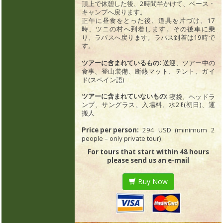
頂上で休憩した後、2時間半かけて、ベース・
キャンプへ戻ります。
正午に昼食をとった後、道具を片づけ、17
時、ツニの村へ到着します。その後車に乗
り、ラパスへ戻ります。ラパス到着は19時で
す。
ツアーに含まれているもの:
送迎、ツアー中の
食事、登山装備、断熱マット、テント、ガイ
ド(スペイン語)
ツアーに含まれていないもの:
寝袋、ヘッドラ
ンプ、サングラス、入場料、水2ℓ(初日)、運
搬人
Price per person:
294 USD (minimum 2
people – only private tour).
For tours that start within 48 hours
please send us an e-mail
Buy Now