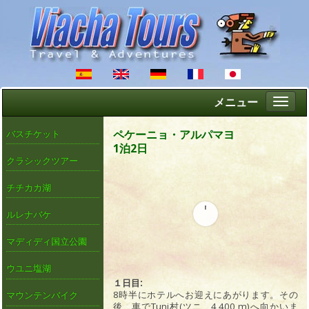
メニュー
Altern
naveg
ペケーニョ・アルパマヨ
バスチケット
1泊2日
クラシックツアー
チチカカ湖
ルレナバケ
マディディ国立公園
ウユニ塩湖
１日目:
8時半にホテルへお迎えにあがります。その
マウンテンバイク
後、車でTuni村(ツニ、4,400 m)へ向かいま