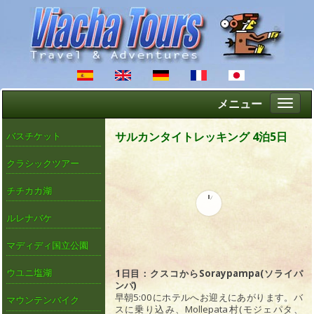
メニュー
Altern
naveg
サルカンタイトレッキング 4泊5日
バスチケット
クラシックツアー
チチカカ湖
ルレナバケ
マディディ国立公園
ウユニ塩湖
1日目：クスコからSoraypampa(ソライパ
ンパ)
早朝5:00にホテルへお迎えにあがります。バ
マウンテンバイク
スに乗り込み、Mollepata村(モジェパタ、