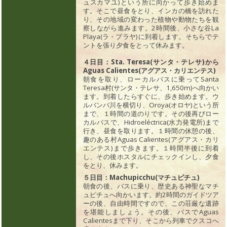
ュスカマユ)という所に向かって歩き始めま
す。そこで昼食をとり、インカの橋を訪れた
り、その地域の変わった植物や動物たちを観
察しながら進みます。2時間後、小さな谷La
Playa(ラ・プラヤ)に到着します。そちらでテ
ントを張り夕食をとって休みます。
４日目：Sta. Teresa(サンタ・テレサ)から
Aguas Calientes(アグアス・カリエンテス)
朝食を取り、ローカルバスに乗ってSanta
Teresa村(サンタ・テレサ、1,650m)へ向かい
ます。到着したらすぐに、歩き始めます。ウ
ルバンバ川を横切り、Oroya(オロヤ)という所
まで、１時間の道のりです。その後再びロー
カルバスで、Hidroeléctrica(水力発電所)まで
行き、昼食を取ります。１時間の休憩の後、
趣のある村Aguas Calientes(アグアス・カリ
エンテス)まで歩きます。１時間半後に到着
し、その後ホスタルにチェックインし、夕食
をとり、休みます。
５日目：Machupicchu(マチュピチュ)
朝食の後、バスに乗り、歴史ある神聖なマチ
ュピチュへ向かいます。約2時間のガイドツア
ーの後、自由時間ですので、この荘厳な遺跡
を堪能しましょう。その後、バスでAguas
Calientesまで下り、そこから列車でクスコへ