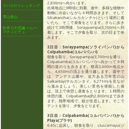
2,830m)へ向かいます。
ラパスのトレッキング
出発地点に9時頃に到着、途中、多様な植物や
動物に出会いながら４時間歩きます。そして
雪山登山
Silcakancha(シルカカンチャ)という場所に着
いたら、そこで昼食をとります。さらに歩き
続けて3時間後、Soraypampa(3,700m)へ到
世界七不思議 ペルー
マチュピチュ
着します。そこで夕食を取り、次の日まで休
みます。
2日目：Soraypampa(ソライパンパ)から
Colpabamba(コルパバンバ)
朝食を取り、Soraypampa(3,700m)を通り、
Colpabamba(コルパバンバ)へ向かって９時
間の道のりを歩きます。標高3,400m地点か
ら、4,650mの頂上を通り越します。道中で
は、アンデス山脈や、迫力ある万年雪の山
Salkantay(サルカンタイ、6,271m)を見なが
ら進みましょう。美しい景色を堪能した後
は、頂上で休憩し昼食をとります。１時間の
休憩の後、Colpabamba(約2,800m)まで歩き
ます。熱帯地域で、蚊が生息します。そこで
テントを張り、夕食をとります。
3日目：Colpabamba(コルパバンバ)から
Playa(プラヤ)
6:45に起床し、朝食を取り、Lluscamayu(ジ