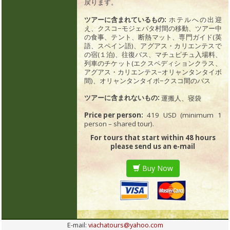
戻ります。
ツアーに含まれているもの:
ホテルへの出迎
え、クスコ−モジェパタ村間の移動、ツアー中
の食事、テント、断熱マット、専門ガイド(英
語、スペイン語)、アグアス・カリエンテスで
の宿(１泊)、往復バス、マチュピチュ入場料、
列車のチケット(エクスペディションクラス、
アグアス・カリエンテス−オリャンタンタイボ
間)、オリャンタンタイボ−クスコ間のバス
ツアーに含まれないもの:
運搬人、寝袋
Price per person:
419 USD (minimum 1
person – shared tour).
For tours that start within 48 hours
please send us an e-mail
Buy Now
E-mail:
viachatours@yahoo.com