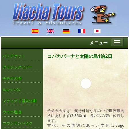
メニュー
Altern
naveg
コパカバーナと太陽の島1泊2日
バスチケット
クラシックツアー
チチカカ湖
ルレナバケ
マディディ国立公園
チチカカ湖は、航行可能な湖の中で世界最高
ウユニ塩湖
所にあります(3,850m)。ラパスの東に位置し
ます。
マウンテンバイク
古代、その周辺にあった文化はLago