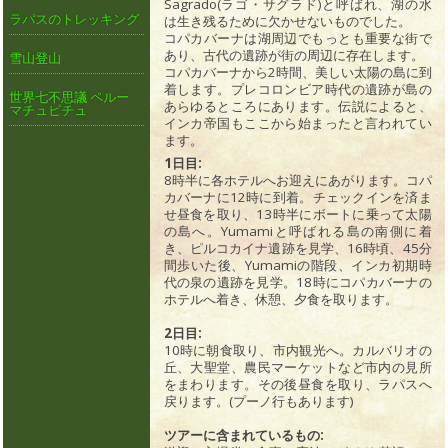
Sagrado(ラゴ・サグラド)と呼ばれ、湖の水
ラパスのトレッキング
は生き残るために欠かせないものでした。
コパカバーナは湖周辺でもっとも重要な街で
あり、古代の遺跡が街の周辺に存在します。
雪山登山
コパカバーナから2時間、美しい太陽の島に到
着します。プレコロンビア時代の遺跡が島の
世界七不思議 ペルー
あらゆるところにあります。伝説によると、
マチュピチュ
インカ帝国もここから始まったと言われてい
ます。
1日目:
8時半に各ホテルへお迎えにあがります。コパ
カバーナに12時に到着。チェックインを済ま
せ昼食を取り、13時半にボートに乗って太陽
の島へ。Yumamiと呼ばれる島の南側に着
き、ピルコカイナ遺跡を見学、16時頃、45分
間歩いた後、Yumamiの階段、インカ初期時
代の泉の遺跡を見学。18時にコパカバーナの
ホテルへ着き、休憩、夕食を取ります。
2日目:
10時に朝食取り、市内観光へ。カルバリオの
丘、大聖堂、農民マーケットなど市内の見所
をまわります。その後昼食を取り、ラパスへ
戻ります。(プーノ行もあります)
ツアーに含まれているもの: