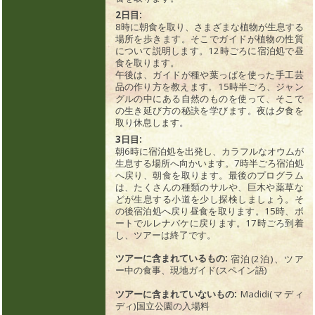
2日目:
8時に朝食を取り、さまざまな植物が生息する
場所を歩きます。そこでガイドが植物の性質
について説明します。12時ごろに宿泊処で昼
食を取ります。
午後は、ガイドが種や葉っぱを使った手工芸
品の作り方を教えます。15時半ごろ、ジャン
グルの中にある自然のものを使って、そこで
の生き延び方の秘訣を学びます。夜は夕食を
取り休息します。
3日目:
朝6時に宿泊処を出発し、カラフルなオウムが
生息する場所へ向かいます。7時半ごろ宿泊処
へ戻り、朝食を取ります。最後のプログラム
は、たくさんの種類のサルや、巨木や薬草な
どが生息する小道を少し探検しましょう。そ
の後宿泊処へ戻り昼食を取ります。15時、ボ
ートでルレナバケに戻ります。17時ごろ到着
し、ツアーは終了です。
ツアーに含まれているもの:
宿泊(2泊)、ツア
ー中の食事、現地ガイド(スペイン語)
ツアーに含まれていないもの:
Madidi(マディ
ディ)国立公園の入場料