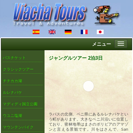
メニュー
Altern
naveg
ジャングルツアー 2泊3日
バスチケット
クラシックツアー
チチカカ湖
ルレナバケ
マディディ国立公園
ラパスの北側、ベニ県にあるルレナバケとい
ウユニ塩湖
う町があります。大きなベニ川沿いに位置し
ており、密林地帯はまさのボリビアのアマゾ
マウンテンバイク
ンと言える景観です。川をはさんで、San