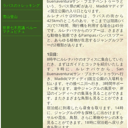
buenaventuraサン・ブエナベントゥーラと
ラパスのトレッキング
いう、ラパス県の町があり、Madidiマディデ
ィ国立公園の入り口となります。
ルレナバケ(205m)は、ラパスの街から
雪山登山
425kmのところのあり、そこまでは陸路(バ
ス)で17時間、飛行機を利用する場合は45分
世界七不思議 ペルー
です。ルレナバケからのツアーは、さまざま
マチュピチュ
な動物を観察できるPampasパンパスツアー
と、あらゆる植物が生息するジャングルツア
ーの2種類があります。
1日目:
8時半にルレナバケのオフィスに集合していた
だき、まずはガイドとコックを紹介いたしま
す。9時に、ルレナバケから、San
Buenaventura(サン・ブエナベントゥラ)へ行
き、Madidi(マディディ)国立公園の入場料を
払います。その後ベニ川へ行き、3時間半ボー
トに乗ります。途中ジャングルの風景や、岸
辺のインディヘナの集落を見ることができま
す。またさまざまな鳥類も見ることができま
す。
宿泊処に到着したら昼食を取ります。14時
に、ジャングルの中を探検しに出かけます。
サルや昆虫、鳥類、さらに果物やヤシの木を
見ることができます。18時に宿泊処へ戻り夕
食を取ります。