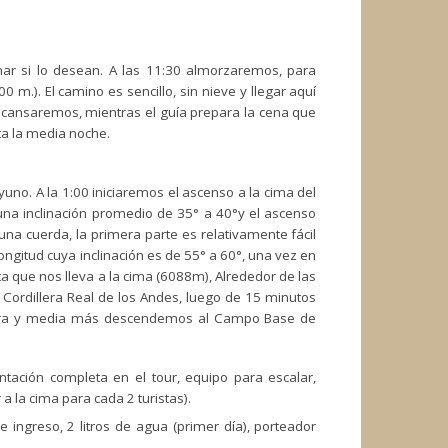
inar si lo desean. A las 11:30 almorzaremos, para
m.). El camino es sencillo, sin nieve y llegar aquí
scansaremos, mientras el guía prepara la cena que
ta la media noche.
no. A la 1:00 iniciaremos el ascenso a la cima del
 una inclinación promedio de 35° a 40°y el ascenso
 una cuerda, la primera parte es relativamente fácil
ngitud cuya inclinación es de 55° a 60°, una vez en
a que nos lleva a la cima (6088m), Alrededor de las
Cordillera Real de los Andes, luego de 15 minutos
hora y media más descendemos al Campo Base de
ntación completa en el tour, equipo para escalar,
a la cima para cada 2 turistas).
de ingreso, 2 litros de agua (primer día), porteador