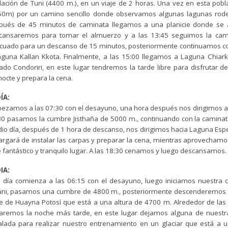
lación de Tuni (4400 m.), en un viaje de 2 horas. Una vez en esta pobl
50m) por un camino sencillo donde observamos algunas lagunas rodea
pués de 45 minutos de caminata llegamos a una planicie donde se a
cansaremos para tomar el almuerzo y a las 13:45 seguimos la camin
cuado para un descanso de 15 minutos, posteriormente continuamos con
laguna Kallan Kkota. Finalmente, a las 15:00 llegamos a Laguna Chiar
do Condoriri, en este lugar tendremos la tarde libre para disfrutar del
octe y prepara la cena.
ÍA:
ezamos a las 07:30 con el desayuno, una hora después nos dirigimos a
30 pasamos la cumbre Jisthaña de 5000 m., continuando con la camina
o día, después de 1 hora de descanso, nos dirigimos hacia Laguna Esper
argará de instalar las carpas y preparar la cena, mientras aprovechamos
 fantástico y tranquilo lugar. A las 18:30 cenamos y luego descansamos.
IA:
e día comienza a las 06:15 con el desayuno, luego iniciamos nuestra 
luni, pasamos una cumbre de 4800 m., posteriormente descenderemos 
e de Huayna Potosí que está a una altura de 4700 m. Alrededor de las
aremos la noche más tarde, en este lugar dejamos alguna de nuestra
alada para realizar nuestro entrenamiento en un glaciar que está a u