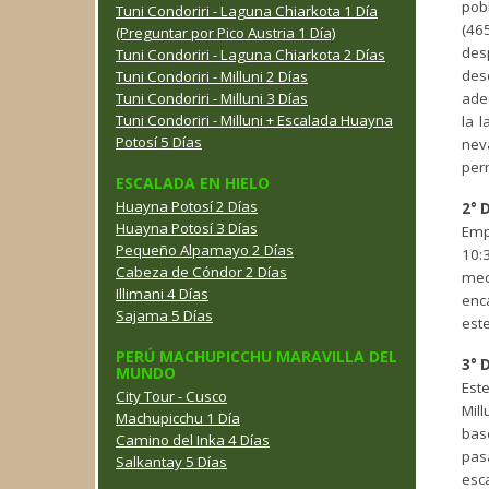
pob
Tuni Condoriri - Laguna Chiarkota 1 Día
(46
(Preguntar por Pico Austria 1 Día)
des
Tuni Condoriri - Laguna Chiarkota 2 Días
des
Tuni Condoriri - Milluni 2 Días
Tuni Condoriri - Milluni 3 Días
ade
Tuni Condoriri - Milluni + Escalada Huayna
la 
Potosí 5 Días
neva
pern
ESCALADA EN HIELO
Huayna Potosí 2 Días
2° D
Huayna Potosí 3 Días
Emp
Pequeño Alpamayo 2 Días
10:
Cabeza de Cóndor 2 Días
medi
Illimani 4 Días
enc
Sajama 5 Días
este
PERÚ MACHUPICCHU MARAVILLA DEL
3° D
MUNDO
Est
City Tour - Cusco
Mil
Machupicchu 1 Día
bas
Camino del Inka 4 Días
pas
Salkantay 5 Días
esc