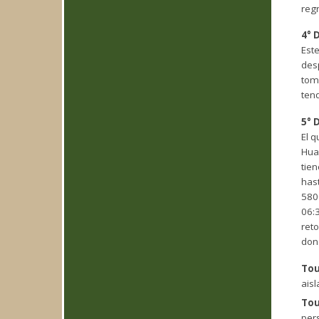
reg
4° D
Est
desp
tom
tend
5° D
El 
Hua
tien
hast
5800
06:
ret
dond
Tou
aisl
Tou
per