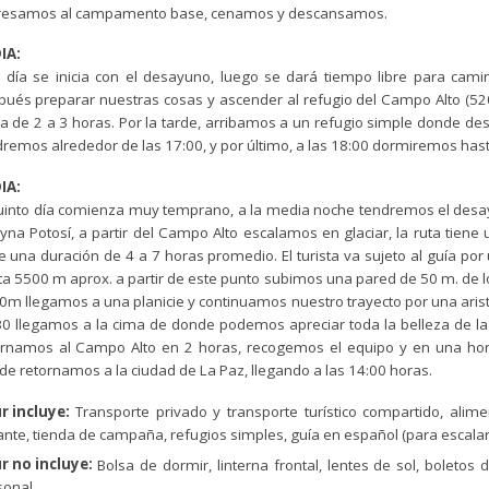
resamos al campamento base, cenamos y descansamos.
IA:
e día se inicia con el desayuno, luego se dará tiempo libre para cam
ués preparar nuestras cosas y ascender al refugio del Campo Alto (5200 
a de 2 a 3 horas. Por la tarde, arribamos a un refugio simple donde de
remos alrededor de las 17:00, y por último, a las 18:00 dormiremos has
IA:
quinto día comienza muy temprano, a la media noche tendremos el desayu
yna Potosí, a partir del Campo Alto escalamos en glaciar, la ruta tiene
e una duración de 4 a 7 horas promedio. El turista va sujeto al guía por
a 5500 m aprox. a partir de este punto subimos una pared de 50 m. de lo
m llegamos a una planicie y continuamos nuestro trayecto por una arist
30 llegamos a la cima de donde podemos apreciar toda la belleza de la 
ornamos al Campo Alto en 2 horas, recogemos el equipo y en una 
e retornamos a la ciudad de La Paz, llegando a las 14:00 horas.
r incluye:
Transporte privado y transporte turístico compartido, alime
ante, tienda de campaña, refugios simples, guía en español (para escalar 
r no incluye:
Bolsa de dormir, linterna frontal, lentes de sol, boletos 
sonal.