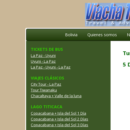
Bolivia
Quienes somos
N
TICKETS DE BUS
Tu
La Paz - Uyuni
Uyuni - La Paz
5 
La Paz - Uyuni - La Paz
VIAJES CLÁSICOS
City Tour - La Paz
Tour Tiwanaku
Chacaltaya + Valle de la luna
LAGO TITICACA
Copacabana + Isla del Sol 1 Día
Copacabana + Isla del Sol 2 Días
Copacabana + Isla del Sol 3 Días