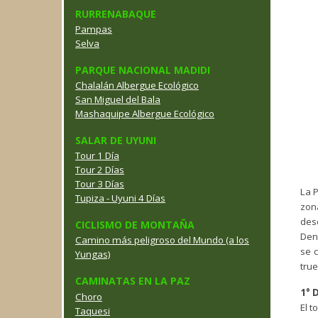
RURRENABAQUE
Pampas
Selva
PARQUE NACIONAL MADIDI
Chalalán Albergue Ecológico
San Miguel del Bala
Mashaquipe Albergue Ecológico
SALAR DE UYUNI
Tour 1 Día
Tour 2 Días
Tour 3 Días
La P
Tupiza - Uyuni 4 Días
zon
desc
CICLISMO DE MONTAÑA
Den
Camino más peligroso del Mundo (a los
se c
Yungas)
tru
CAMINATAS EN LA PAZ
1° D
Choro
El t
Taquesi