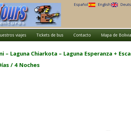
Español
English
Deuts
uestros viajes
Tickets de bus
Contacto
Mapa de Bolivi
ni – Laguna Chiarkota – Laguna Esperanza + Esc
Días / 4 Noches