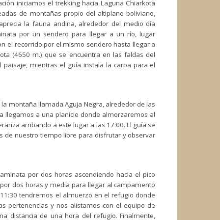
ación iniciamos el trekking hacia Laguna Chiarkota
das de montañas propio del altiplano boliviano,
precia la fauna andina, alrededor del medio día
ata por un sendero para llegar a un río, lugar
 el recorrido por el mismo sendero hasta llegar a
kota (4650 m.) que se encuentra en las faldas del
 paisaje, mientras el guía instala la carpa para el
 la montaña llamada Aguja Negra, alrededor de las
ta llegamos a una planicie donde almorzaremos al
anza arribando a este lugar a las 17:00. El guía se
 de nuestro tiempo libre para disfrutar y observar
caminata por dos horas ascendiendo hacia el pico
por dos horas y media para llegar al campamento
 11:30 tendremos el almuerzo en el refugio donde
s pertenencias y nos alistamos con el equipo de
na distancia de una hora del refugio. Finalmente,