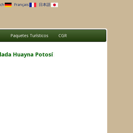
ch
Français
日本語
a
Paquetes Turísticos
CGR
alada Huayna Potosí