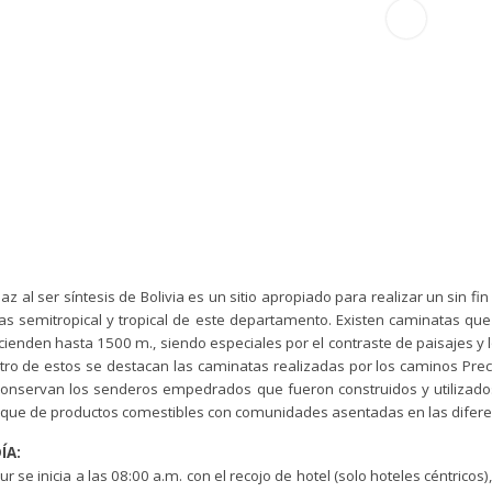
az al ser síntesis de Bolivia es un sitio apropiado para realizar un sin fi
as semitropical y tropical de este departamento. Existen caminatas qu
ienden hasta 1500 m., siendo especiales por el contraste de paisajes y l
tro de estos se destacan las caminatas realizadas por los caminos Pre
onservan los senderos empedrados que fueron construidos y utilizados p
eque de productos comestibles con comunidades asentadas en las difere
ÍA:
our se inicia a las 08:00 a.m. con el recojo de hotel (solo hoteles céntrico