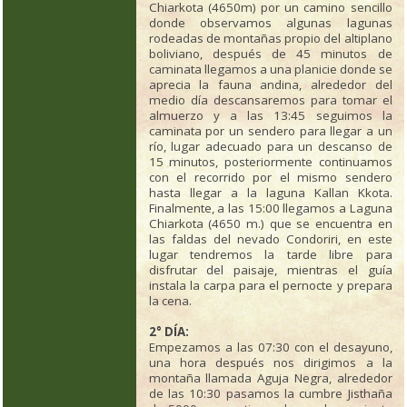
Chiarkota (4650m) por un camino sencillo
donde observamos algunas lagunas
rodeadas de montañas propio del altiplano
boliviano, después de 45 minutos de
caminata llegamos a una planicie donde se
aprecia la fauna andina, alrededor del
medio día descansaremos para tomar el
almuerzo y a las 13:45 seguimos la
caminata por un sendero para llegar a un
río, lugar adecuado para un descanso de
15 minutos, posteriormente continuamos
con el recorrido por el mismo sendero
hasta llegar a la laguna Kallan Kkota.
Finalmente, a las 15:00 llegamos a Laguna
Chiarkota (4650 m.) que se encuentra en
las faldas del nevado Condoriri, en este
lugar tendremos la tarde libre para
disfrutar del paisaje, mientras el guía
instala la carpa para el pernocte y prepara
la cena.
2° DÍA:
Empezamos a las 07:30 con el desayuno,
una hora después nos dirigimos a la
montaña llamada Aguja Negra, alrededor
de las 10:30 pasamos la cumbre Jisthaña