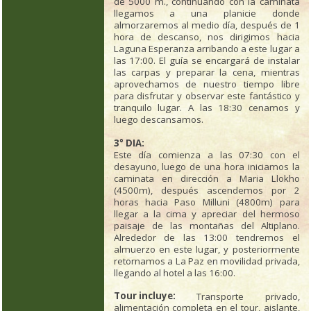
de 5000 m., continuando con la caminata
llegamos a una planicie donde
almorzaremos al medio día, después de 1
hora de descanso, nos dirigimos hacia
Laguna Esperanza arribando a este lugar a
las 17:00. El guía se encargará de instalar
las carpas y preparar la cena, mientras
aprovechamos de nuestro tiempo libre
para disfrutar y observar este fantástico y
tranquilo lugar. A las 18:30 cenamos y
luego descansamos.
3° DIA:
Este día comienza a las 07:30 con el
desayuno, luego de una hora iniciamos la
caminata en dirección a Maria Llokho
(4500m), después ascendemos por 2
horas hacia Paso Milluni (4800m) para
llegar a la cima y apreciar del hermoso
paisaje de las montañas del Altiplano.
Alrededor de las 13:00 tendremos el
almuerzo en este lugar, y posteriormente
retornamos a La Paz en movilidad privada,
llegando al hotel a las 16:00.
Tour incluye:
Transporte privado,
alimentación completa en el tour, aislante,