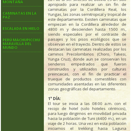
MONTAÑA
apropiado para realizar un sin fin de
caminatas por la Cordillera Real, los
CAMINATAS EN LA
Yungas, las zonas semitropical y tropical de
PAZ
este departamento. Existen caminatas que
empiezan en la Cordillera alrededor de
ESCALADA EN HIELO
4800 m y descienden hasta 1500 m.,
siendo especiales por el contraste de
paisajes y los pisos ecológicos que se
PERÚ MACHUPICCHU
MARAVILLA DEL
observan en el trayecto. Dentro de estos se
MUNDO
destacan las caminatas realizadas por los
caminos Precolombinos (Choro, Takesi,
Yunga Cruz), donde aun se conservan los
senderos empedrados que fueron
construidos y utilizados por culturas
preincaicas, con el fin de practicar el
trueque de productos comestibles con
comunidades asentadas en las diferentes
zonas geográficas del departamento.
1° DÍA:
El tour se inicia a las 08:00 a.m. con el
recojo de hotel (solo hoteles céntricos),
para luego dirigirnos en movilidad privada
hacia la población de Tuni (4400 m.), en un
viaje de 2 horas. Una vez en esta población
iniciamos el trekking hacia Laguna