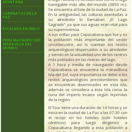
MONTAÑA
navegable más alto del mundo (3850 m.).
Se encuentra al Este de la ciudad de La Paz.
CAMINATAS EN LA
En la antigüedad, las culturas asentadas a
PAZ
su alrededor lo llamaban „El Lago
Sagrado“, ya que sus aguas eran vital para
ESCALADA EN HIELO
su supervivencia.
A sus orillas yace Copacabana que fue y es
la población más importante del sector
PERÚ MACHUPICCHU
MARAVILLA DEL
circunlacustre, así lo cuentan los restos
MUNDO
arqueológicos dispersados a su alrededor
y siendo en la actualidad uno de los centros
más poblados en las riveras del lago.
A 1 hora y media de navegación desde
Copacabana se encuentra la maravillosa
Isla del Sol, cuya importancia se debe a los
restos arqueológicos precolombinos que
se encuentran diseminados en esta isla,
además se considera a ésta Isla como la
cuna del imperio Incaico según leyendas
de la región.
El Tour tiene una duración de 14 horas y se
inicia en la ciudad de La Paz a las 07:30 con
el recojo en los hoteles (solo hoteles
céntricos) para luego dirigirnos a
Copacabana; llegando a esta población a