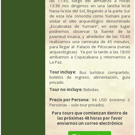
las 11:45, luego del almuerzo a horas
13:30 nos dirigimos en una lancha local
hacia la Isla del Sol, llegando a la parte Sur
de esta isla conocida como Yumani para
visitar el sitio arqueológico denominado
„Escalinatas de Yumani“, en este lugar
podremos observar la fuente de la
juventud incaica, y alrededor de las 15:45
realizamos una caminata de 45 minutos,
para llegar al Palacio de Pilcocaina (ruinas
arqueológicas) Ya por la tarde a las 18:00
arribamos a Copacabana y retornamos a
La Paz.
Tour incluye:
Bus turístico compartido,
boletos de ingreso, alimentación, guía
privado.
Tour no incluye:
Bebidas.
Precio por Persona:
94 USD (minimo 2
Personas – solo tour privado).
Para tours que comienzan dentro de
las próximas 48 horas por favor
enviarnos un correo electrónico