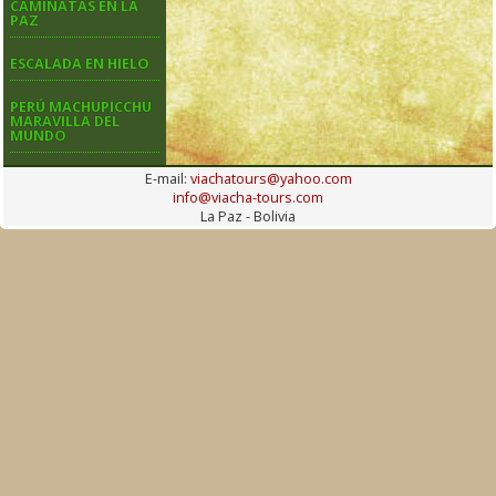
CAMINATAS EN LA
PAZ
ESCALADA EN HIELO
PERÚ MACHUPICCHU
MARAVILLA DEL
MUNDO
E-mail:
viachatours@yahoo.com
info@viacha-tours.com
La Paz - Bolivia