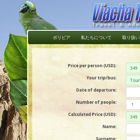
ボリビア
私たちについて
取り扱い
Price per person (USD):
Your trip/bus
:
Date of departure:
Number of people:
Calculated Price (USD):
Name:
Surname: