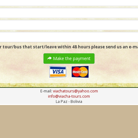
r tour/bus that start/leave within 48 hours please send us an e-ma
Make the payment
E-mail:
viachatours@yahoo.com
info@viacha-tours.com
La Paz - Bolivia