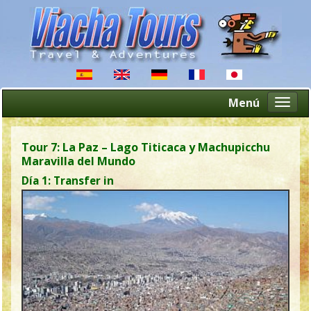
Menú
Altern
naveg
Tour 7: La Paz – Lago Titicaca y Machupicchu
Maravilla del Mundo
Día 1: Transfer in