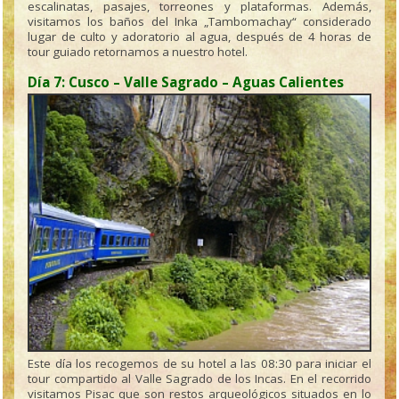
escalinatas, pasajes, torreones y plataformas. Además,
visitamos los baños del Inka „Tambomachay“ considerado
lugar de culto y adoratorio al agua, después de 4 horas de
tour guiado retornamos a nuestro hotel.
Día 7: Cusco – Valle Sagrado – Aguas Calientes
Este día los recogemos de su hotel a las 08:30 para iniciar el
tour compartido al Valle Sagrado de los Incas. En el recorrido
visitamos Pisac que son restos arqueológicos situados en lo