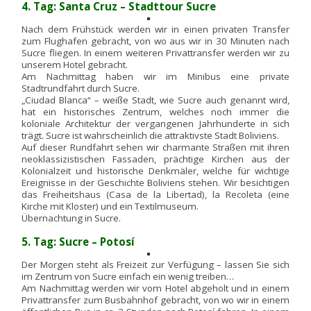
4. Tag: Santa Cruz – Stadttour Sucre
Nach dem Frühstück werden wir in einen privaten Transfer
zum Flughafen gebracht, von wo aus wir in 30 Minuten nach
Sucre fliegen. In einem weiteren Privattransfer werden wir zu
unserem Hotel gebracht.
Am Nachmittag haben wir im Minibus eine private
Stadtrundfahrt durch Sucre.
„Ciudad Blanca“ – weiße Stadt, wie Sucre auch genannt wird,
hat ein historisches Zentrum, welches noch immer die
koloniale Architektur der vergangenen Jahrhunderte in sich
trägt. Sucre ist wahrscheinlich die attraktivste Stadt Boliviens.
Auf dieser Rundfahrt sehen wir charmante Straßen mit ihren
neoklassizistischen Fassaden, prächtige Kirchen aus der
Kolonialzeit und historische Denkmäler, welche für wichtige
Ereignisse in der Geschichte Boliviens stehen. Wir besichtigen
das Freiheitshaus (Casa de la Libertad), la Recoleta (eine
Kirche mit Kloster) und ein Textilmuseum.
Übernachtung in Sucre.
5. Tag: Sucre – Potosí
Der Morgen steht als Freizeit zur Verfügung – lassen Sie sich
im Zentrum von Sucre einfach ein wenig treiben…
Am Nachmittag werden wir vom Hotel abgeholt und in einem
Privattransfer zum Busbahnhof gebracht, von wo wir in einem