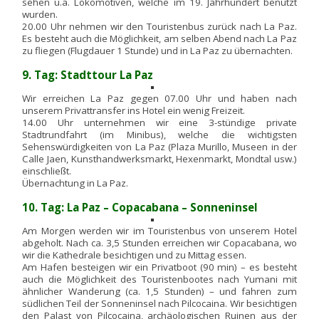
sehen u.a. Lokomotiven, welche im 19. Jahrhundert benutzt
wurden.
20.00 Uhr nehmen wir den Touristenbus zurück nach La Paz.
Es besteht auch die Möglichkeit, am selben Abend nach La Paz
zu fliegen (Flugdauer 1 Stunde) und in La Paz zu übernachten.
9. Tag: Stadttour La Paz
Wir erreichen La Paz gegen 07.00 Uhr und haben nach
unserem Privattransfer ins Hotel ein wenig Freizeit.
14.00 Uhr unternehmen wir eine 3-stündige private
Stadtrundfahrt (im Minibus), welche die wichtigsten
Sehenswürdigkeiten von La Paz (Plaza Murillo, Museen in der
Calle Jaen, Kunsthandwerksmarkt, Hexenmarkt, Mondtal usw.)
einschließt.
Übernachtung in La Paz.
10. Tag: La Paz – Copacabana – Sonneninsel
Am Morgen werden wir im Touristenbus von unserem Hotel
abgeholt. Nach ca. 3,5 Stunden erreichen wir Copacabana, wo
wir die Kathedrale besichtigen und zu Mittag essen.
Am Hafen besteigen wir ein Privatboot (90 min) – es besteht
auch die Möglichkeit des Touristenbootes nach Yumani mit
ähnlicher Wanderung (ca. 1,5 Stunden) – und fahren zum
südlichen Teil der Sonneninsel nach Pilcocaina. Wir besichtigen
den Palast von Pilcocaina, archäologischen Ruinen aus der