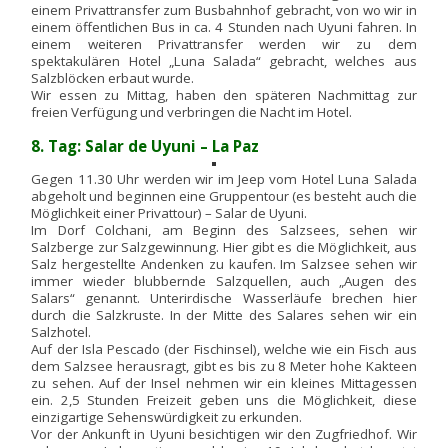
einem Privattransfer zum Busbahnhof gebracht, von wo wir in
einem öffentlichen Bus in ca. 4 Stunden nach Uyuni fahren. In
einem weiteren Privattransfer werden wir zu dem
spektakulären Hotel „Luna Salada“ gebracht, welches aus
Salzblöcken erbaut wurde.
Wir essen zu Mittag, haben den späteren Nachmittag zur
freien Verfügung und verbringen die Nacht im Hotel.
8. Tag: Salar de Uyuni – La Paz
Gegen 11.30 Uhr werden wir im Jeep vom Hotel Luna Salada
abgeholt und beginnen eine Gruppentour (es besteht auch die
Möglichkeit einer Privattour) – Salar de Uyuni.
Im Dorf Colchani, am Beginn des Salzsees, sehen wir
Salzberge zur Salzgewinnung. Hier gibt es die Möglichkeit, aus
Salz hergestellte Andenken zu kaufen. Im Salzsee sehen wir
immer wieder blubbernde Salzquellen, auch „Augen des
Salars“ genannt. Unterirdische Wasserläufe brechen hier
durch die Salzkruste. In der Mitte des Salares sehen wir ein
Salzhotel.
Auf der Isla Pescado (der Fischinsel), welche wie ein Fisch aus
dem Salzsee herausragt, gibt es bis zu 8 Meter hohe Kakteen
zu sehen. Auf der Insel nehmen wir ein kleines Mittagessen
ein. 2,5 Stunden Freizeit geben uns die Möglichkeit, diese
einzigartige Sehenswürdigkeit zu erkunden.
Vor der Ankunft in Uyuni besichtigen wir den Zugfriedhof. Wir