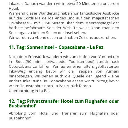
Inkazeit. Danach wandern wir in etwa 50 Minuten zu unserem
Hotel.
Während dieser Wanderung haben wir fantastische Ausblicke
auf die Cordillera de los Andes und auf den majestätischen
Titikakasee – mit 3850 Metern über dem Meeresspiegel der
höchste befahrbare See der Welt. Teilweise kann man den
See sogar zu beiden Seiten der Insel sehen.
Wir werden zu Abend essen und haben Zeit uns auszuruhen.
11. Tag: Sonneninsel – Copacabana – La Paz
Nach dem Frühstück wandern wir zum Hafen von Yumani um
im Boot (90 min – privat oder Touristenboot) zurück nach
Copacabana zu fahren. Wir laufen einen alten, gepflasterten
Inka-Weg entlang bevor wir die Treppen von Yumani
hinabsteigen. Wir sehen auch die Quelle der Jugend – eine
andere Inka Ruine. In Copacabana essen wir zu Mittag bevor
wir im Touristenbus nach La Paz zurück fahren.
Übernachtung in La Paz.
12. Tag: Privattransfer Hotel zum Flughafen oder
Busbahnhof
Abholung vom Hotel und Transfer zum Flughafen oder
Busbahnhof.