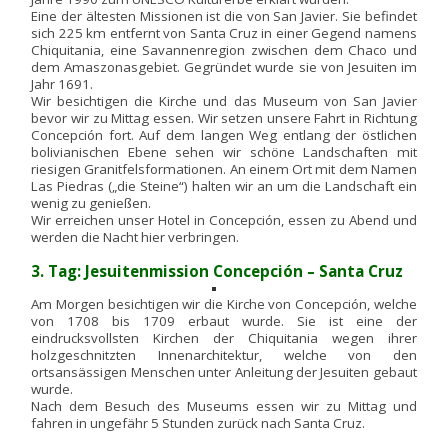
Eine der ältesten Missionen ist die von San Javier. Sie befindet
sich 225 km entfernt von Santa Cruz in einer Gegend namens
Chiquitania, eine Savannenregion zwischen dem Chaco und
dem Amaszonasgebiet. Gegründet wurde sie von Jesuiten im
Jahr 1691.
Wir besichtigen die Kirche und das Museum von San Javier
bevor wir zu Mittag essen. Wir setzen unsere Fahrt in Richtung
Concepción fort. Auf dem langen Weg entlang der östlichen
bolivianischen Ebene sehen wir schöne Landschaften mit
riesigen Granitfelsformationen. An einem Ort mit dem Namen
Las Piedras („die Steine“) halten wir an um die Landschaft ein
wenig zu genießen.
Wir erreichen unser Hotel in Concepción, essen zu Abend und
werden die Nacht hier verbringen.
3. Tag: Jesuitenmission Concepción – Santa Cruz
Am Morgen besichtigen wir die Kirche von Concepción, welche
von 1708 bis 1709 erbaut wurde. Sie ist eine der
eindrucksvollsten Kirchen der Chiquitania wegen ihrer
holzgeschnitzten Innenarchitektur, welche von den
ortsansässigen Menschen unter Anleitung der Jesuiten gebaut
wurde.
Nach dem Besuch des Museums essen wir zu Mittag und
fahren in ungefähr 5 Stunden zurück nach Santa Cruz.