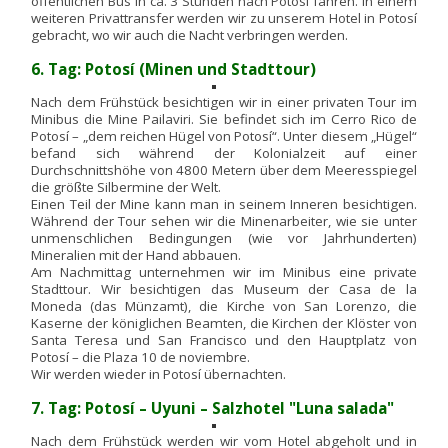
öffentlichen Bus in ca. 3 Stunden nach Potosí fahren. In einem
weiteren Privattransfer werden wir zu unserem Hotel in Potosí
gebracht, wo wir auch die Nacht verbringen werden.
6. Tag: Potosí (Minen und Stadttour)
Nach dem Frühstück besichtigen wir in einer privaten Tour im
Minibus die Mine Pailaviri. Sie befindet sich im Cerro Rico de
Potosí – „dem reichen Hügel von Potosí“. Unter diesem „Hügel“
befand sich während der Kolonialzeit auf einer
Durchschnittshöhe von 4800 Metern über dem Meeresspiegel
die größte Silbermine der Welt.
Einen Teil der Mine kann man in seinem Inneren besichtigen.
Während der Tour sehen wir die Minenarbeiter, wie sie unter
unmenschlichen Bedingungen (wie vor Jahrhunderten)
Mineralien mit der Hand abbauen.
Am Nachmittag unternehmen wir im Minibus eine private
Stadttour. Wir besichtigen das Museum der Casa de la
Moneda (das Münzamt), die Kirche von San Lorenzo, die
Kaserne der königlichen Beamten, die Kirchen der Klöster von
Santa Teresa und San Francisco und den Hauptplatz von
Potosí – die Plaza 10 de noviembre.
Wir werden wieder in Potosí übernachten.
7. Tag: Potosí – Uyuni – Salzhotel "Luna salada"
Nach dem Frühstück werden wir vom Hotel abgeholt und in