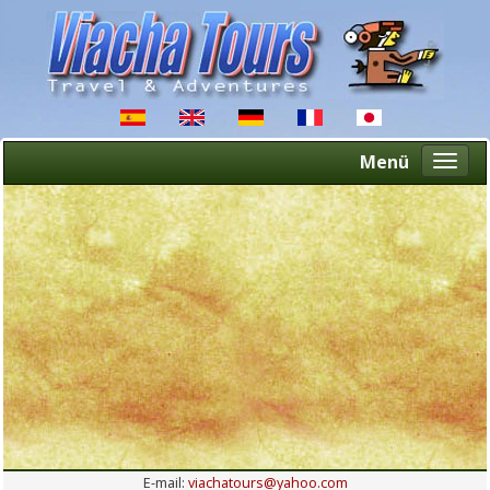
Menü
Altern
naveg
E-mail:
viachatours@yahoo.com